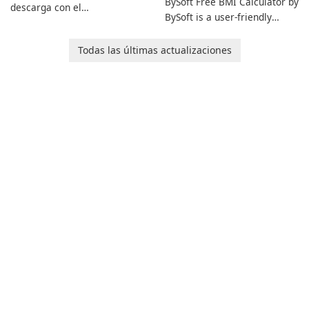
BySoft Free BMI Calculator by
descarga con el
BySoft is a user-friendly
Administrador de descargas
software application
de Internet!
designed to help you
Todas las últimas actualizaciones
calculate your Body Mass
Index quickly and accurately.