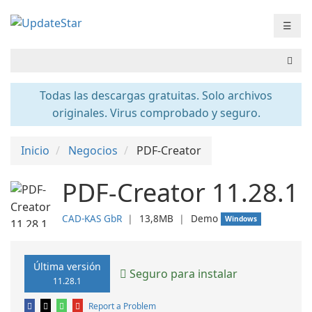
☰
Todas las descargas gratuitas. Solo archivos
originales. Virus comprobado y seguro.
Inicio
Negocios
PDF-Creator
PDF-Creator 11.28.1
CAD-KAS GbR
❘
13,8MB
❘
Demo
Windows
Última versión
Seguro para instalar
11.28.1
Report a Problem