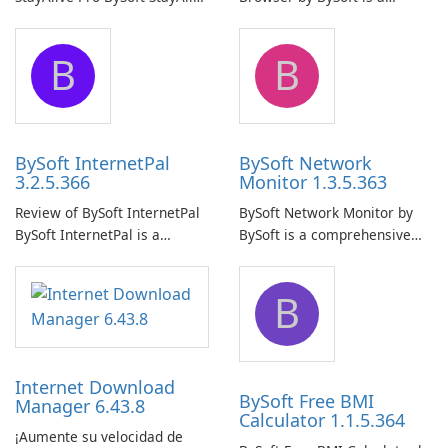
Pro is a reliable software
comprehensive software
application designed to
application that allows users
B
B
ensure the continuous and
to easily browse and manage
uninterrupted operation of
shared folders on their
your computer system.
network.
BySoft InternetPal
BySoft Network
3.2.5.366
Monitor 1.3.5.363
Review of BySoft InternetPal
BySoft Network Monitor by
BySoft InternetPal is a
BySoft is a comprehensive
comprehensive software
network monitoring software
application designed to
designed to help businesses
B
monitor your internet
effectively manage their
connection and provide real-
network infrastructure.
time insights into its
performance.
Internet Download
BySoft Free BMI
Manager 6.43.8
Calculator 1.1.5.364
¡Aumente su velocidad de