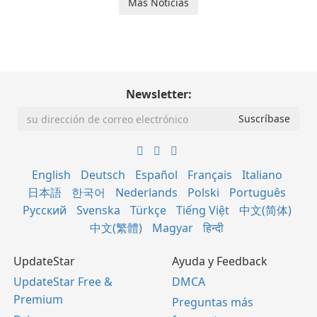
Más Noticias
Newsletter:
English
Deutsch
Español
Français
Italiano
日本語
한국어
Nederlands
Polski
Português
Русский
Svenska
Türkçe
Tiếng Việt
中文(简体)
中文(繁體)
Magyar
हिन्दी
UpdateStar
Ayuda y Feedback
UpdateStar Free &
DMCA
Premium
Preguntas más