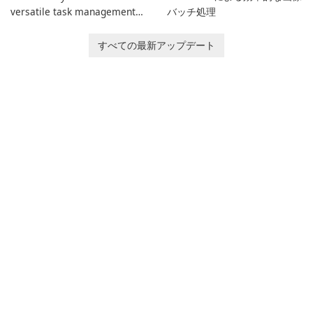
versatile task management
バッチ処理
tool designed to help
individuals and teams
すべての最新アップデート
organize their work and
increase productivity.