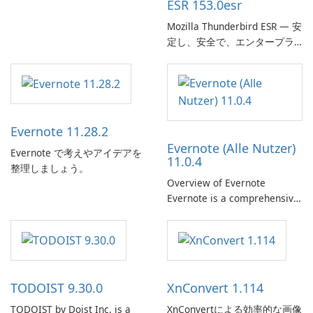
ESR 153.0esr
す。
Mozilla Thunderbird ESR — 安
定し、安全で、エンタープラ
イズ対応のメールクライアン
ト
Evernote 11.28.2
Evernote (Alle Nutzer)
Evernote で考えやアイデアを
11.0.4
整理しましょう。
Overview of Evernote
Evernote is a comprehensive
note-taking and organization
software designed to help
users capture, organize, and
access information across
multiple devices.
TODOIST 9.30.0
XnConvert 1.114
TODOIST by Doist Inc. is a
XnConvertによる効率的な画像