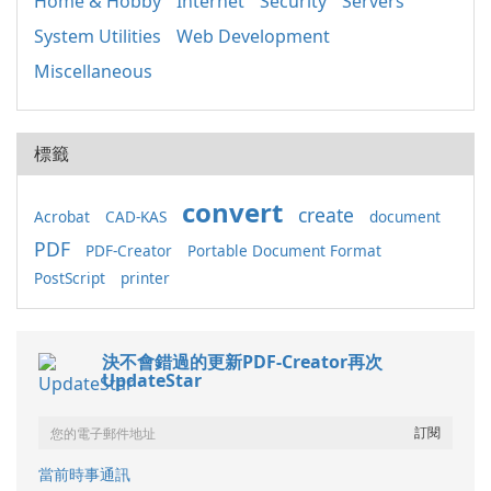
Home & Hobby
Internet
Security
Servers
System Utilities
Web Development
Miscellaneous
標籤
convert
create
Acrobat
CAD-KAS
document
PDF
PDF-Creator
Portable Document Format
PostScript
printer
決不會錯過的更新PDF-Creator再次
UpdateStar
當前時事通訊