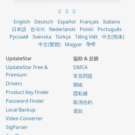
English
Deutsch
Español
Français
Italiano
日本語
한국어
Nederlands
Polski
Português
Русский
Svenska
Türkçe
Tiếng Việt
中文(简体)
中文(繁體)
Magyar
हिन्दी
UpdateStar
協助 & 反饋
UpdateStar Free &
DMCA
Premium
常見問題
Drivers
聯絡
Product Key Finder
隱私權
Password Finder
取消合約
Local Backup
退款
Video Converter
SigParser