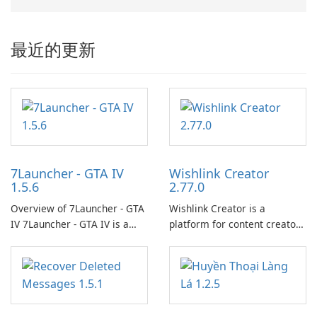
最近的更新
7Launcher - GTA IV
Wishlink Creator
1.5.6
2.77.0
Overview of 7Launcher - GTA
Wishlink Creator is a
IV 7Launcher - GTA IV is a
platform for content creators
specialized software
designed to monetize their
application designed to
work through built-in brand
optimize the gaming
partnerships and integrated
experience for Grand Theft
tools for content distribution
Auto IV.
and audience engagement.