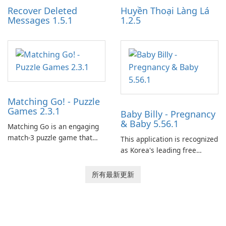
Recover Deleted
Huyền Thoại Làng Lá
Messages 1.5.1
1.2.5
Matching Go! - Puzzle
Games 2.3.1
Baby Billy - Pregnancy
& Baby 5.56.1
Matching Go is an engaging
match-3 puzzle game that
This application is recognized
invites players to join Chloe
as Korea's leading free
and her charming corgi,
platform for pregnancy and
Ollie, on an adventurous
baby tracking, offering
所有最新更新
journey across diverse
essential healthcare tips and
landscapes.
doctor-approved articles.